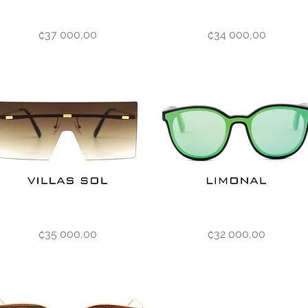
Roca
Vista rápida
Vista rápida
Precio
Precio
₡37 000,00
₡34 000,00
y
Bruja
Limonal
Vista rápida
Vista rápida
Precio
Precio
₡35 000,00
₡32 000,00