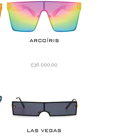
Arcoíris
Vista rápida
Precio
₡36 000,00