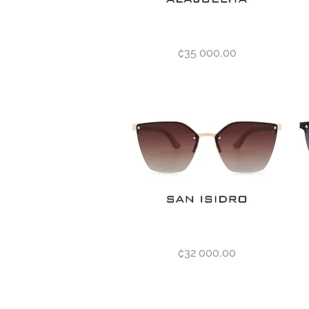
Alajuelita
Colo
Vista rápida
Precio
₡35 000,00
San
Coro
Vista rápida
Precio
₡32 000,00
Isidro