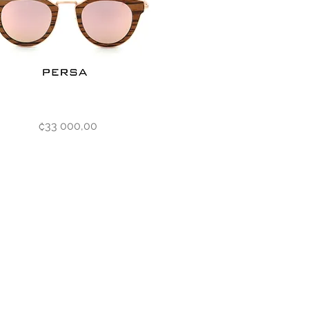
a
Vista rápida
Precio
₡33 000,00