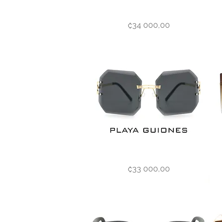
Playa
Bad
Vista rápida
Precio
₡34 000,00
Clarita
Bunn
Playa
Villas
Vista rápida
Precio
₡33 000,00
Guiones
Sol