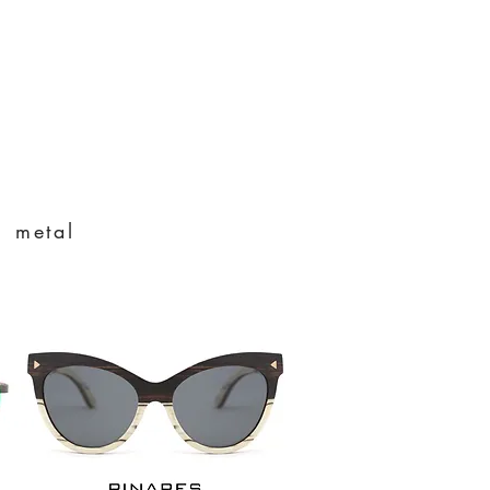
ú,
metal