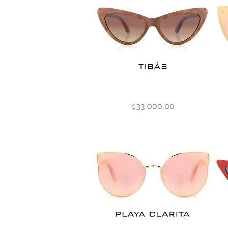
Tibás
Sant
Vista rápida
Precio
₡33 000,00
Lucía