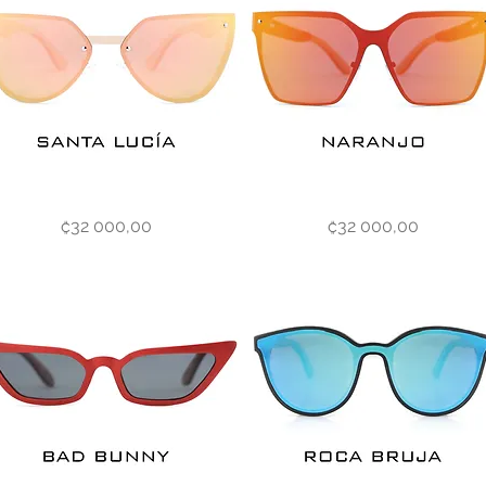
a
Naranjo
Vista rápida
Vista rápida
Precio
Precio
₡32 000,00
₡32 000,00