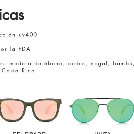
cas​
ección uv400
por la FDA
es: mad
era de ébano, cedro, nogal, bamb
 Costa Rica