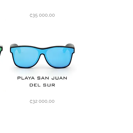
Las
Vista rápida
Precio
₡35 000,00
Vegas
San
Vista rápida
Precio
₡32 000,00
Juan
del
Sur