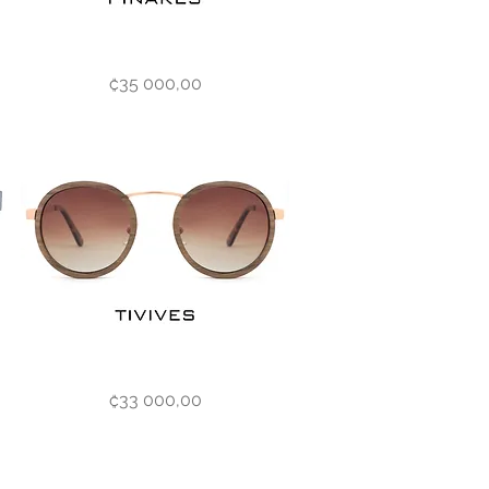
Pinares
Vista rápida
Precio
₡35 000,00
Tivives
Vista rápida
Precio
₡33 000,00