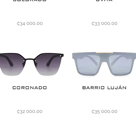
rado
Uvita
Vista rápida
Vista rápida
Precio
Precio
₡34 000,00
₡33 000,00
nado
Barrio
Vista rápida
Vista rápida
Precio
Precio
₡32 000,00
₡35 000,00
Luján