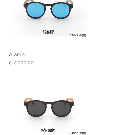
Aramis
Precio
₡12 000,00