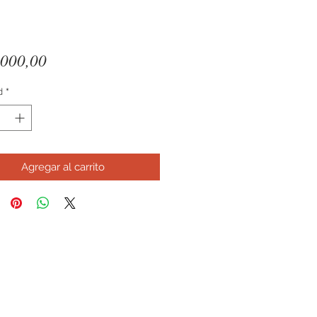
Precio
000,00
d
*
Agregar al carrito