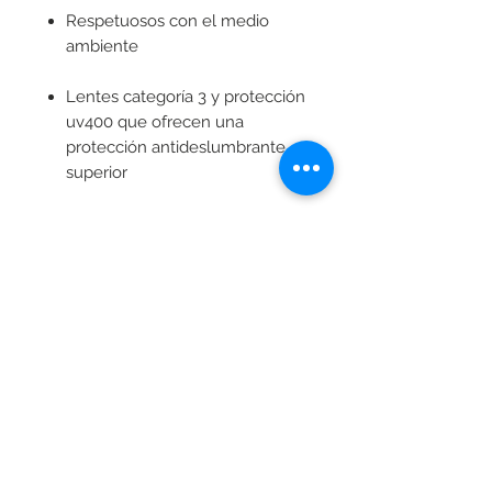
Respetuosos con el medio
ambiente
Lentes categoría 3 y protección
uv400 que ofrecen una
protección antideslumbrante
superior
Polarizados
Patillas flexibles
Incluye: funda y paño en
microfibra y caja de bambú
personalizados
ENVÍO GRATIS