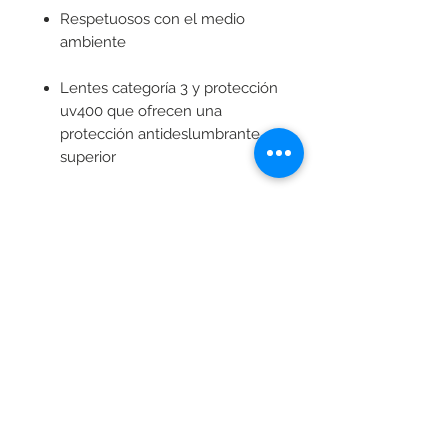
Respetuosos con el medio
ambiente
Lentes categoría 3 y protección
uv400 que ofrecen una
protección antideslumbrante
superior
Polarizados
Patillas flexibles
Incluye: funda y paño en
microfibra y caja de bambú
personalizados
ENVÍO GRATIS