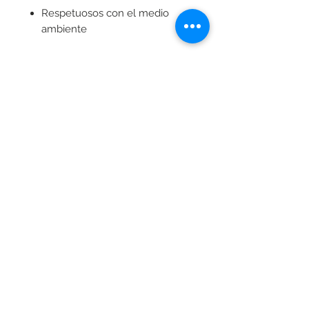
Respetuosos con el medio
ambiente
Patillas flexibles
Incluye: funda y paño en
microfibra y caja de bambú
personalizados
ENVÍO GRATIS
© doblersco.com by Doblers Co.
Costa Rica