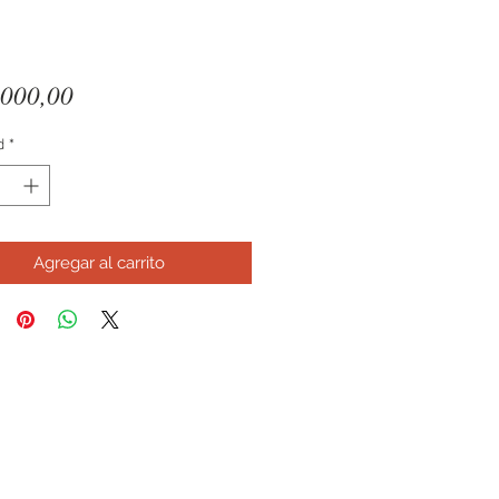
Precio
000,00
d
*
Agregar al carrito